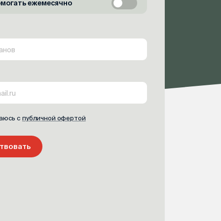
омогать ежемесячно
аюсь с
публичной офертой
твовать