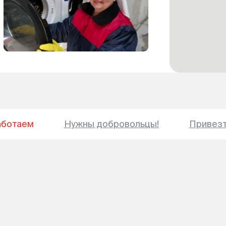
аботаем
Нужны добровольцы!
Привез