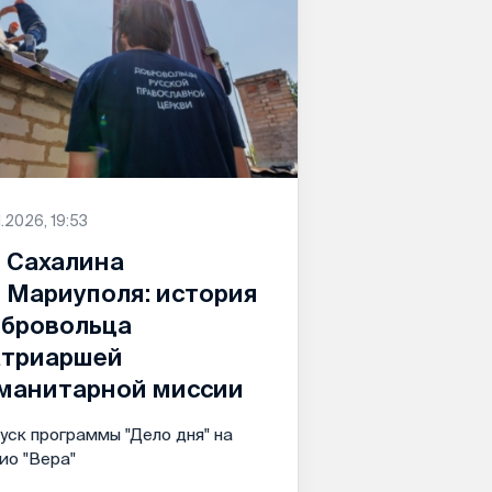
1.2026, 19:53
 Сахалина
 Мариуполя: история
бровольца
триаршей
манитарной миссии
уск программы "Дело дня" на
ио "Вера"