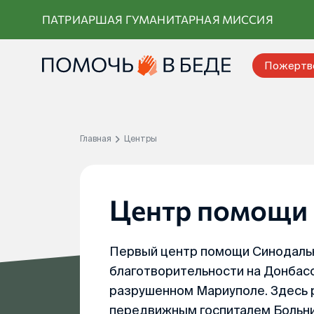
Перейти
ПАТРИАРШАЯ ГУМАНИТАРНАЯ МИССИЯ
к
контенту
Пожертв
Главная
Центры
Центр помощи
Первый центр помощи Синодальн
благотворительности на Донбасс
разрушенном Мариуполе. Здесь р
передвижным госпиталем Больни