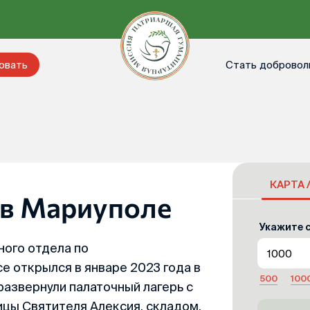
Стать добровол
овать
КАРТА 
 в Мариуполе
Укажите с
ого отдела по
е открылся в январе 2023 года в
500
100
азвернули палаточный лагерь с
цы Святителя Алексия, складом,