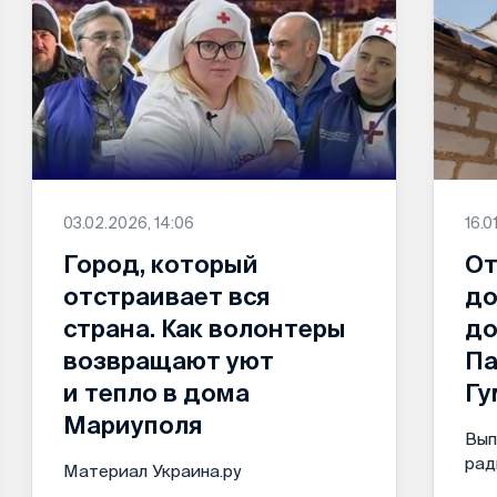
03.02.2026, 14:06
16.0
Город, который
От
отстраивает вся
до
страна. Как волонтеры
до
возвращают уют
Па
и тепло в дома
Гу
Мариуполя
Вып
рад
Материал Украина.ру