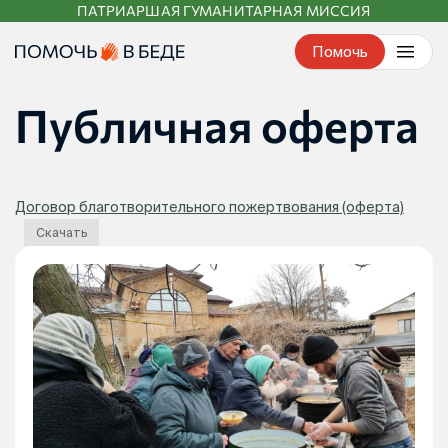
ПАТРИАРШАЯ ГУМАНИТАРНАЯ МИССИЯ
Перейти
к
Помочь
контенту
Публичная оферта
Договор благотворительного пожертвования (оферта)
Скачать